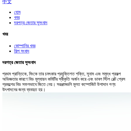
中文
হোম
খবর
দরপত্র জেতার সুসংবাদ
খবর
কোম্পানির খবর
শিল্প সংবাদ
দরপত্র জেতার সুসংবাদ
প্রথম প্রান্তিকে, মিংকে তার চমৎকার প্রযুক্তিগত শক্তি, সুনাম এবং সমৃদ্ধ প্রকল্প
অভিজ্ঞতার কারণে বিড মূল্যায়ন কমিটির স্বীকৃতি অর্জন করে এবং ডাবল স্টিল বেল্ট প্রেস
প্রকল্পের বিড সফলভাবে জিতে নেয়। সরঞ্জামগুলি মূলত কম্পোজিট উপাদান পণ্য
উৎপাদনের জন্য ব্যবহৃত হয়।