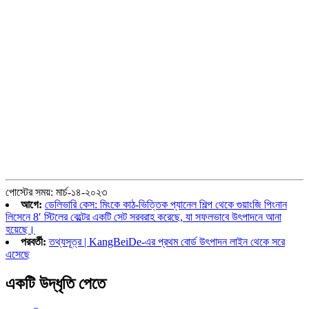
পোস্টের সময়: মার্চ-১৪-২০২৩
আগে:
ডেলিভারি কেস: মিংকে কাঠ-ভিত্তিক প্যানেল শিল্প থেকে গুয়াংজি পিংনান
লিসেনে 8′ স্টিলের বেল্টের একটি সেট সরবরাহ করেছে, যা সফলভাবে উৎপাদনে আনা
হয়েছে।
পরবর্তী:
তথ্যসূত্র | KangBeiDe-এর প্রথম বোর্ড উৎপাদন লাইন থেকে সরে
এসেছে
একটি উদ্ধৃতি পেতে