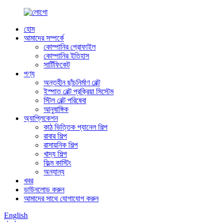
হোম
আমাদের সম্পর্কে
কোম্পানির প্রোফাইল
কোম্পানির ইতিহাস
সার্টিফিকেট
পণ্য
অন্তহীন ছাঁচনির্মাণ বেল্ট
ইস্পাত বেল্ট প্রক্রিয়া সিস্টেম
স্টিল বেল্ট পরিষেবা
আনুষাঙ্গিক
অ্যাপ্লিকেশন
কাঠ ভিত্তিক প্যানেল শিল্প
রাবার শিল্প
রাসায়নিক শিল্প
খাদ্য শিল্প
ফিল্ম কাস্টিং
অন্যান্য
খবর
ডাউনলোড করুন
আমাদের সাথে যোগাযোগ করুন
English