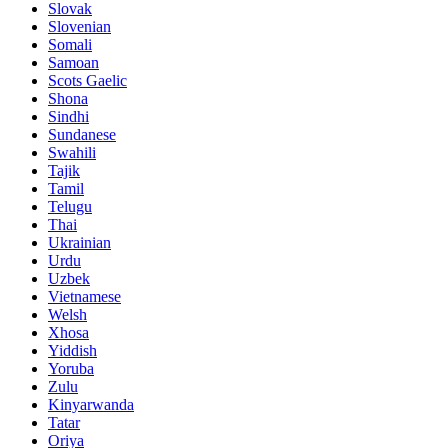
Slovak
Slovenian
Somali
Samoan
Scots Gaelic
Shona
Sindhi
Sundanese
Swahili
Tajik
Tamil
Telugu
Thai
Ukrainian
Urdu
Uzbek
Vietnamese
Welsh
Xhosa
Yiddish
Yoruba
Zulu
Kinyarwanda
Tatar
Oriya