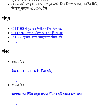
নং ৫০ নর্থ তাওয়ুয়ান রোড, গাওচুন অর্থনৈতিক বিভাগ অঞ্চল, নানজিং সিটি,
জিয়াংসু প্রদেশ ২১১৩১৬, চীন
পণ্য
CT1100 শক্ত ও টেম্পার্ড কার্বন স্টিল বেল্ট
CT1320 শক্ত ও টেম্পার্ড কার্বন স্টিল বেল্ট
DT980 ডুয়াল ফেজ স্টেইনলেস স্টিল বেল্ট
......
খবর
১৬/১২/২৫
মিংকে CT1500 কার্বন স্টিল বেল্ট,...
......
০৬/১১/২৫
আমাদের ৭০ মিটার লম্বা ওভেন স্টিলের বেল্ট কেমন কাজ করে...
......