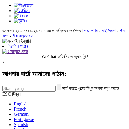
© কপিরাইট - ২০১০-২০২১ : মিংকে সর্বস্বত্ব সংরক্ষিত।
গরম পণ্য
-
সাইটম্যাপ
-
শীর্ষ
ব্লগ
-
শীর্ষ অনুসন্ধান
ইমেইল পাঠান
WeChat অফিসিয়াল অ্যাকাউন্ট
x
আপনার বার্তা আমাদের পাঠান:
সার্চ করতে এন্টার টিপুন অথবা বন্ধ করতে
ESC টিপুন।
English
French
German
Portuguese
Spanish