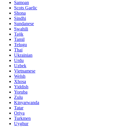
Samoan
Scots Gaelic
Shona
Sindhi
Sundanese
Swahili
Tajik
Tamil
Telugu
Thai
Ukrainian
Urdu
Uzbek
Vietnamese
Welsh
Xhosa
Yiddish
Yoruba
Zulu
Kinyarwanda
Tatar
Oriya
Turkmen
Uyghur