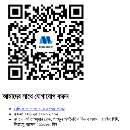
আমাদের সাথে যোগাযোগ করুন
টেলিফোন: +৮৬ ১৭৩ ০১৬০ ১৬৭৬
ফ্যাক্স: +৮৬ ২৫ ৫৬৮০ ৬০০২
নং ৫০ নর্থ তাওয়ুয়ান রোড, গাওচুন অর্থনৈতিক বিভাগ অঞ্চল, নানজিং সিটি,
জিয়াংসু প্রদেশ ২১১৩১৬, চীন