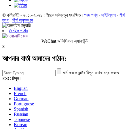
© কপিরাইট - ২০১০-২০২১ : মিংকে সর্বস্বত্ব সংরক্ষিত।
গরম পণ্য
-
সাইটম্যাপ
-
শীর্ষ
ব্লগ
-
শীর্ষ অনুসন্ধান
ইমেইল পাঠান
WeChat অফিসিয়াল অ্যাকাউন্ট
x
আপনার বার্তা আমাদের পাঠান:
সার্চ করতে এন্টার টিপুন অথবা বন্ধ করতে
ESC টিপুন।
English
French
German
Portuguese
Spanish
Russian
Japanese
Korean