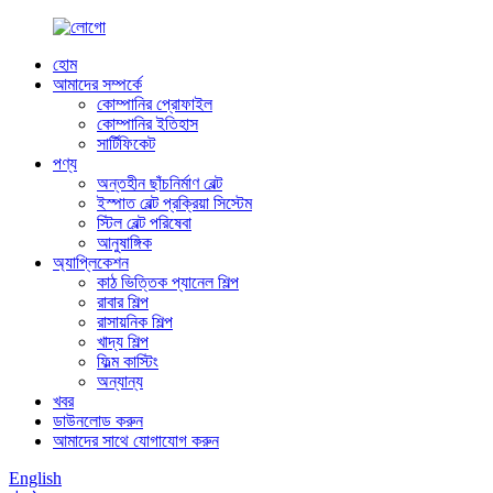
হোম
আমাদের সম্পর্কে
কোম্পানির প্রোফাইল
কোম্পানির ইতিহাস
সার্টিফিকেট
পণ্য
অন্তহীন ছাঁচনির্মাণ বেল্ট
ইস্পাত বেল্ট প্রক্রিয়া সিস্টেম
স্টিল বেল্ট পরিষেবা
আনুষাঙ্গিক
অ্যাপ্লিকেশন
কাঠ ভিত্তিক প্যানেল শিল্প
রাবার শিল্প
রাসায়নিক শিল্প
খাদ্য শিল্প
ফিল্ম কাস্টিং
অন্যান্য
খবর
ডাউনলোড করুন
আমাদের সাথে যোগাযোগ করুন
English